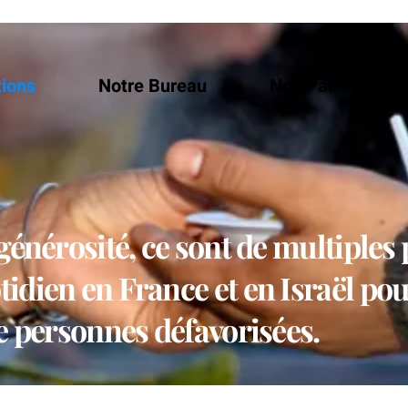
tions
Notre Bureau
Nos Partenaires
générosité, ce sont de multiples 
dien en France et en Israël pour
de personnes défavorisées.